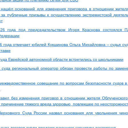
ельной акции по плетению сетей для СВО
нашёл оснований для изменения приговора в отношении жителя
 за публичные призывы к осуществлению экстремистской деятел
ет
26 года под председательством Игоря Краснова состоялся П
Федерации
6 года отмечает юбилей Кукшинова Ольга Михайловна – судья су
ставке
суда Еврейской автономной области встретились со школьниками
суда региональный оператор обязан провести работы по замен
межведомственное совещание по вопросам безопасности судов в
.
авил без изменения приговор в отношении жителя Облученского
причинение тяжкого вреда здоровью, повлекшее по неосторожнос
ерховного Суда России назвал основания для увольнения чино
суда договор купли-продажи кухонного гарнитура расторгнут