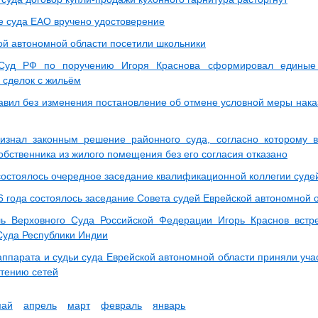
е суда ЕАО вручено удостоверение
ой автономной области посетили школьники
Суд РФ по поручению Игоря Краснова сформировал единые
 сделок с жильём
авил без изменения постановление об отмене условной меры нака
знал законным решение районного суда, согласно которому в
обственника из жилого помещения без его согласия отказано
состоялось очередное заседание квалификационной коллегии суде
6 года состоялось заседание Совета судей Еврейской автономной 
ь Верховного Суда Российской Федерации Игорь Краснов встр
Суда Республики Индии
аппарата и судьи суда Еврейской автономной области приняли уча
етению сетей
май
апрель
март
февраль
январь