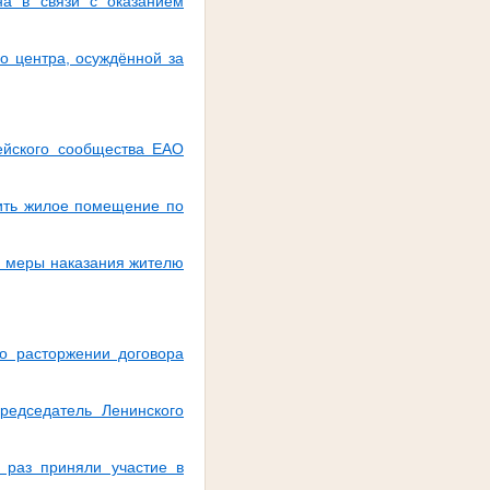
а в связи с оказанием
о центра, осуждённой за
ейского сообщества ЕАО
ить жилое помещение по
й меры наказания жителю
о расторжении договора
едседатель Ленинского
 раз приняли участие в