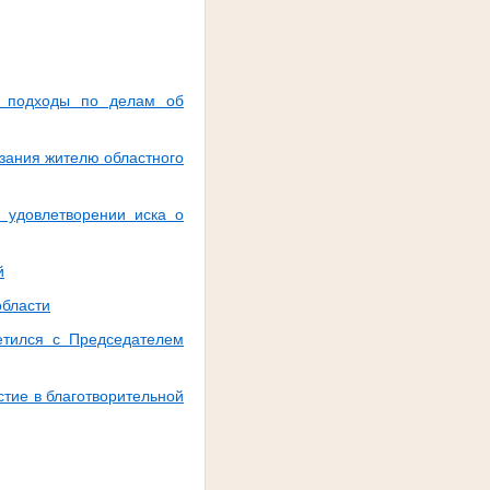
 подходы по делам об
зания жителю областного
 удовлетворении иска о
й
области
етился с Председателем
стие в благотворительной