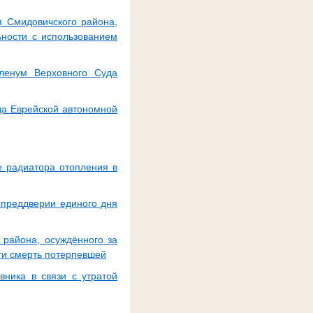
 Смидовичского района,
ьности с использованием
ленум Верховного Суда
да Еврейской автономной
е радиатора отопления в
 преддверии единого дня
 района, осуждённого за
ти смерть потерпевшей
вника в связи с утратой