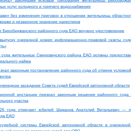
изнал законными исковые требования жительницы Биробиджан
ных услуг холодного и горячего водоснабжения
авил без изменения приговор в отношении жительницы областног
кражи и незаконное хранение наркотиков
е Биробиджанского районного суда ЕАО вручено удостоверение
 выпуску очередной номер информационно-правовой газеты суд
сть»
суда жительнице Смидовичского района ЕАО должны предостав
циального найма
знал законным постановление районного суда об отмене условно
центра
очередное заседание Совета судей Еврейской автономной области
ионной инстанции признал законным решение районного суда 
льного участка
26 года отмечает юбилей Щиканов Анатолий Витальевич — пр
уда ЕАО
судебной системы Еврейской автономной области в очередной