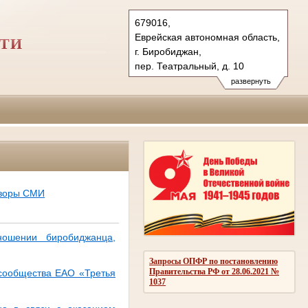
679016,
Еврейская автономная область,
СТИ
г. Биробиджан,
пер. Театральный, д. 10
Тел.: (42622) 2-08-44 (ф.)
развернуть
os.brb@sudrf.ru
бзоры СМИ
ношении биробиджанца,
Запросы ОПФР по постановлению
Правительства РФ от 28.06.2021 №
 сообщества ЕАО «Третья
1037