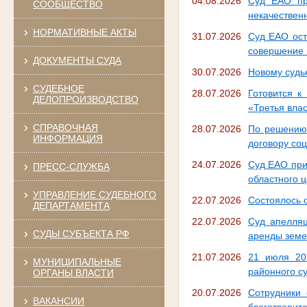
04.08.2026
Суд ЕАО пр
СООБЩЕСТВО
некачествен
НОРМАТИВНЫЕ АКТЫ
31.07.2026
Суд ЕАО ост
совершение 
ДОКУМЕНТЫ СУДА
30.07.2026
Новому судь
СУДЕБНОЕ
28.07.2026
Готовится к
ДЕЛОПРОИЗВОДСТВО
«Третья вла
СПРАВОЧНАЯ
28.07.2026
По решению 
ИНФОРМАЦИЯ
договору со
24.07.2026
Суд ЕАО при
ПРЕСС-СЛУЖБА
областного 
УПРАВЛЕНИЕ СУДЕБНОГО
22.07.2026
Состоялось 
ДЕПАРТАМЕНТА
22.07.2026
Суд апелляц
СУДЫ СУБЪЕКТА РФ
аренды земе
21.07.2026
21 июля 20
МУНИЦИПАЛЬНЫЕ
районного с
ОРГАНЫ ВЛАСТИ
20.07.2026
Сотрудники 
ВАКАНСИИ